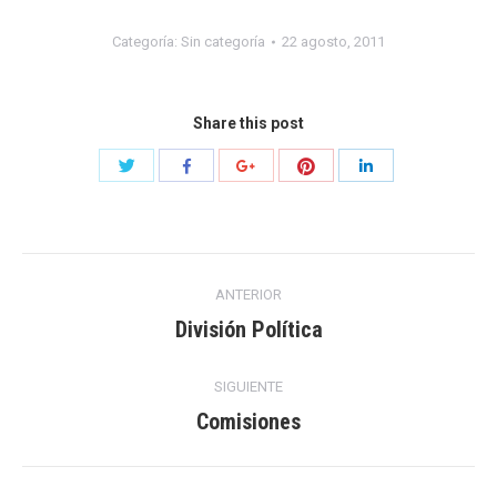
Categoría:
Sin categoría
22 agosto, 2011
Share this post
Compartir
Compartir
Compartir
Compartir
Compartir
con
con
con
con
con
Twitter
Pinterest
Facebook
Google+
LinkedIn
Navegación
ANTERIOR
entre
División Política
Publicación
anterior:
publicaciones
SIGUIENTE
Comisiones
Publicación
siguiente: