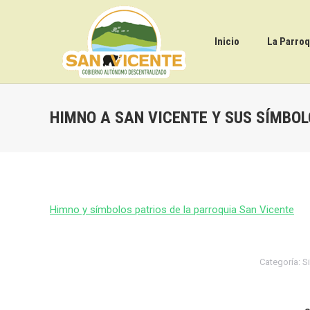
Inicio
La Parroq
HIMNO A SAN VICENTE Y SUS SÍMBOL
Himno y símbolos patrios de la parroquia San Vicente
Categoría:
S