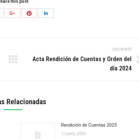
hare this post
r
Compartir
ompartir
Compartir
Compartir
con
on
con
con
Pinterest
acebook
Google+
LinkedIn
SIGUIENTE
Acta Rendición de Cuentas y Orden del
Publicación
día 2024
siguiente:
as Relacionadas
Rendición de Cuentas 2025
17 junio, 2026