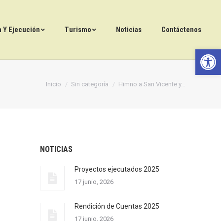
n Y Ejecución
Turismo
Noticias
Contáctenos
Abrir 
Estás aquí:
Inicio
Sin categoría
Himno a San Vicente y…
NOTICIAS
Proyectos ejecutados 2025
17 junio, 2026
Rendición de Cuentas 2025
17 junio, 2026