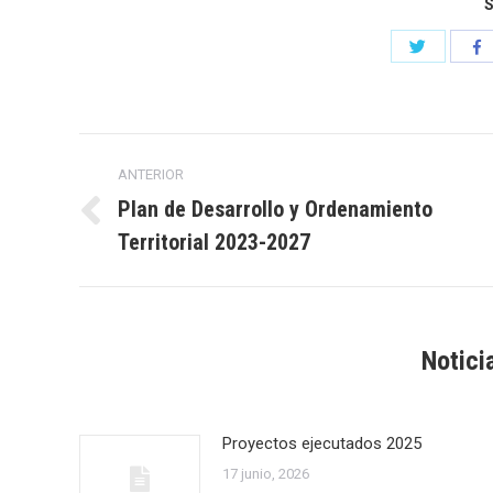
S
Comparti
C
con
c
Twitter
F
Navegación
ANTERIOR
entre
Plan de Desarrollo y Ordenamiento
Publicación
Territorial 2023-2027
publicaciones
anterior:
Notici
Proyectos ejecutados 2025
17 junio, 2026