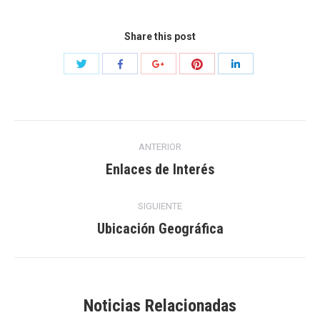
Share this post
Compartir
Compartir
Compartir
Compartir
Compartir
con
con
con
con
con
Twitter
Pinterest
Facebook
Google+
LinkedIn
Navegación
ANTERIOR
entre
Enlaces de Interés
Publicación
anterior:
publicaciones
SIGUIENTE
Ubicación Geográfica
Publicación
siguiente:
Noticias Relacionadas