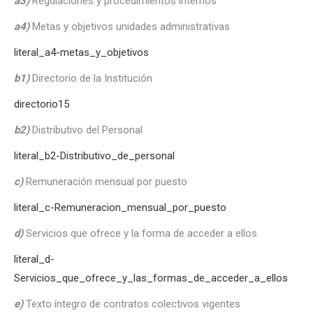
a3)
Regulaciones y procedimientos internos
a4)
Metas y objetivos unidades administrativas
literal_a4-metas_y_objetivos
b1)
Directorio de la Institución
directorio15
b2)
Distributivo del Personal
literal_b2-Distributivo_de_personal
c)
Remuneración mensual por puesto
literal_c-Remuneracion_mensual_por_puesto
d)
Servicios que ofrece y la forma de acceder a ellos
literal_d-
Servicios_que_ofrece_y_las_formas_de_acceder_a_ellos
e)
Texto íntegro de contratos colectivos vigentes