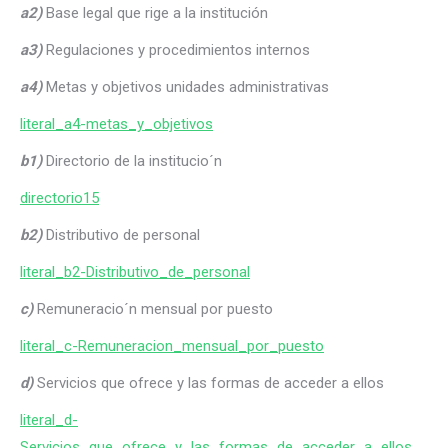
a2)
Base legal que rige a la institución
a3)
Regulaciones y procedimientos internos
a4)
Metas y objetivos unidades administrativas
literal_a4-metas_y_objetivos
b1)
Directorio de la institucio´n
directorio15
b2)
Distributivo de personal
literal_b2-Distributivo_de_personal
c)
Remuneracio´n mensual por puesto
literal_c-Remuneracion_mensual_por_puesto
d)
Servicios que ofrece y las formas de acceder a ellos
literal_d-
Servicios_que_ofrece_y_las_formas_de_acceder_a_ellos