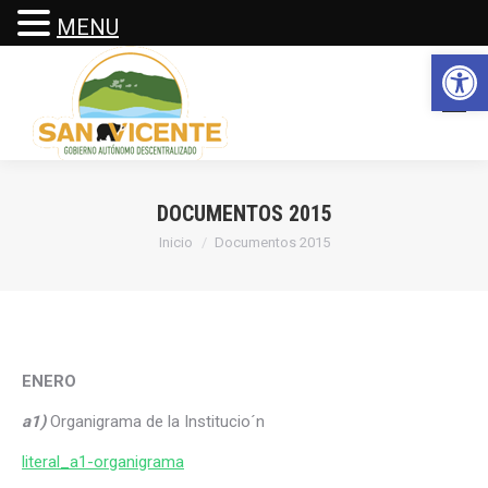
MENU
Abrir 
DOCUMENTOS 2015
Estás aquí:
Inicio
Documentos 2015
ENERO
a1)
Organigrama de la Institucio´n
literal_a1-organigrama