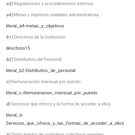
a3)
Regulaciones y procedimientos internos
a4)
Metas y objetivos unidades administrativas
literal_a4-metas_y_objetivos
b1)
Directorio de la Institución
directorio15
b2)
Distributivo del Personal
literal_b2-Distributivo_de_personal
c)
Remuneración mensual por puesto
literal_c-Remuneracion_mensual_por_puesto
d)
Servicios que ofrece y la forma de acceder a ellos
literal_d-
Servicios_que_ofrece_y_las_formas_de_acceder_a_ellos
e)
Texto íntegro de contratos colectivos vigentes