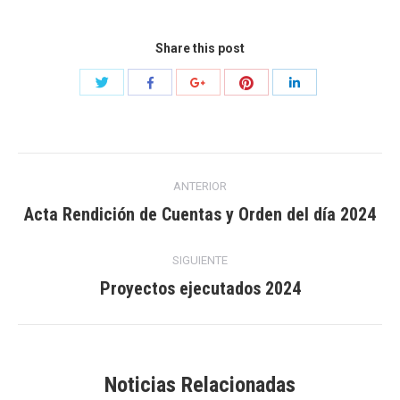
Share this post
Compartir
Compartir
Compartir
Compartir
Compartir
con
con
con
con
con
Twitter
Pinterest
Facebook
Google+
LinkedIn
Navegación
ANTERIOR
entre
Acta Rendición de Cuentas y Orden del día 2024
Publicación
anterior:
publicaciones
SIGUIENTE
Proyectos ejecutados 2024
Publicación
siguiente:
Noticias Relacionadas