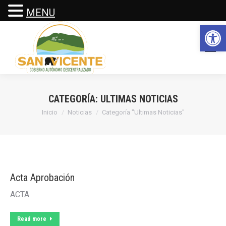
MENU
Abrir 
CATEGORÍA:
ULTIMAS NOTICIAS
Estás aquí:
Inicio
Noticias
Categoría "Ultimas Noticias"
Acta Aprobación
ACTA
Read more